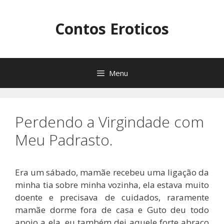
Pular
para
Contos Eroticos
o
conteúdo
Menu
Perdendo a Virgindade com
Meu Padrasto.
Era um sábado, mamãe recebeu uma ligação da
minha tia sobre minha vozinha, ela estava muito
doente e precisava de cuidados, raramente
mamãe dorme fora de casa e Guto deu todo
apoio a ela, eu também dei aquele forte abraço