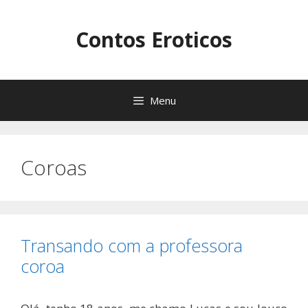
Pular
para
Contos Eroticos
o
conteúdo
Menu
Coroas
Transando com a professora
coroa