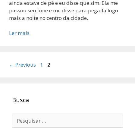
ainda estava de pé e eu disse que sim. Ela me
passou seu fone e me disse para pega-la logo
mais a noite no centro da cidade.
Ler mais
Page
Page
←
Previous
1
2
Busca
Pesquisar
por: