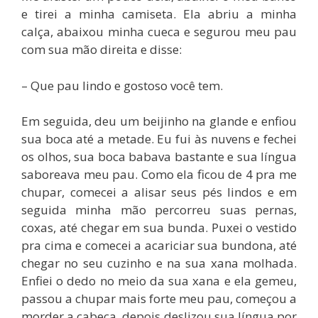
e tirei a minha camiseta. Ela abriu a minha
calça, abaixou minha cueca e segurou meu pau
com sua mão direita e disse:
– Que pau lindo e gostoso você tem.
Em seguida, deu um beijinho na glande e enfiou
sua boca até a metade. Eu fui às nuvens e fechei
os olhos, sua boca babava bastante e sua língua
saboreava meu pau. Como ela ficou de 4 pra me
chupar, comecei a alisar seus pés lindos e em
seguida minha mão percorreu suas pernas,
coxas, até chegar em sua bunda. Puxei o vestido
pra cima e comecei a acariciar sua bundona, até
chegar no seu cuzinho e na sua xana molhada.
Enfiei o dedo no meio da sua xana e ela gemeu,
passou a chupar mais forte meu pau, começou a
morder a cabeça, depois deslizou sua língua por