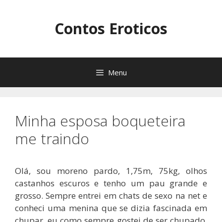
Pular
para
Contos Eroticos
o
conteúdo
Menu
Minha esposa boqueteira
me traindo
Olá, sou moreno pardo, 1,75m, 75kg, olhos
castanhos escuros e tenho um pau grande e
grosso. Sempre entrei em chats de sexo na net e
conheci uma menina que se dizia fascinada em
chupar, eu como sempre gostei de ser chupado,