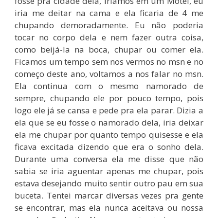
fosse pra cidade dela, iríamos em um Motel, eu
iria me deitar na cama e ela ficaria de 4 me
chupando demoradamente. Eu não poderia
tocar no corpo dela e nem fazer outra coisa,
como beijá-la na boca, chupar ou comer ela.
Ficamos um tempo sem nos vermos no msn e no
começo deste ano, voltamos a nos falar no msn.
Ela continua com o mesmo namorado de
sempre, chupando ele por pouco tempo, pois
logo ele já se cansa e pede pra ela parar. Dizia a
ela que se eu fosse o namorado dela, iria deixar
ela me chupar por quanto tempo quisesse e ela
ficava excitada dizendo que era o sonho dela.
Durante uma conversa ela me disse que não
sabia se iria aguentar apenas me chupar, pois
estava desejando muito sentir outro pau em sua
buceta. Tentei marcar diversas vezes pra gente
se encontrar, mas ela nunca aceitava ou nossa