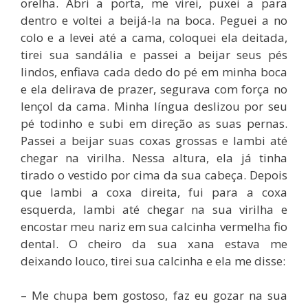
orelha. Abri a porta, me virei, puxei a para
dentro e voltei a beijá-la na boca. Peguei a no
colo e a levei até a cama, coloquei ela deitada,
tirei sua sandália e passei a beijar seus pés
lindos, enfiava cada dedo do pé em minha boca
e ela delirava de prazer, segurava com força no
lençol da cama. Minha língua deslizou por seu
pé todinho e subi em direção as suas pernas.
Passei a beijar suas coxas grossas e lambi até
chegar na virilha. Nessa altura, ela já tinha
tirado o vestido por cima da sua cabeça. Depois
que lambi a coxa direita, fui para a coxa
esquerda, lambi até chegar na sua virilha e
encostar meu nariz em sua calcinha vermelha fio
dental. O cheiro da sua xana estava me
deixando louco, tirei sua calcinha e ela me disse:
– Me chupa bem gostoso, faz eu gozar na sua