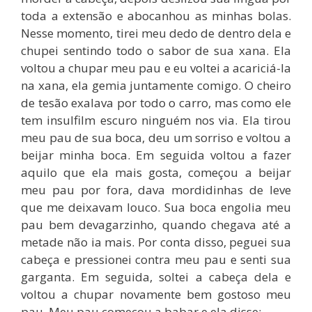
toda a extensão e abocanhou as minhas bolas.
Nesse momento, tirei meu dedo de dentro dela e
chupei sentindo todo o sabor de sua xana. Ela
voltou a chupar meu pau e eu voltei a acariciá-la
na xana, ela gemia juntamente comigo. O cheiro
de tesão exalava por todo o carro, mas como ele
tem insulfilm escuro ninguém nos via. Ela tirou
meu pau de sua boca, deu um sorriso e voltou a
beijar minha boca. Em seguida voltou a fazer
aquilo que ela mais gosta, começou a beijar
meu pau por fora, dava mordidinhas de leve
que me deixavam louco. Sua boca engolia meu
pau bem devagarzinho, quando chegava até a
metade não ia mais. Por conta disso, peguei sua
cabeça e pressionei contra meu pau e senti sua
garganta. Em seguida, soltei a cabeça dela e
voltou a chupar novamente bem gostoso meu
pau. Meu pau começou a babar e ela disse: