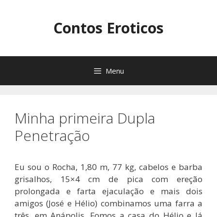
Pular
para
Contos Eroticos
o
conteúdo
Menu
Minha primeira Dupla
Penetração
Eu sou o Rocha, 1,80 m, 77 kg, cabelos e barba
grisalhos, 15×4 cm de pica com ereção
prolongada e farta ejaculação e mais dois
amigos (José e Hélio) combinamos uma farra a
três, em Anápolis. Fomos a casa do Hélio e lá