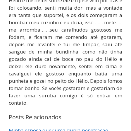
Hélio e me deitei sobre ele e o José veio por trás e
foi colocando, senti muita dor, mas a vontade
era tanta que suportei, e os dois começaram a
bombar meu cuzinho e eu dizia, isso …… mete…..
me arromba…….seu caralhudos gostosos me
fodam, e ficaram me comendo até gozarem,
depois me levantei e fui me limpar, saiu até
sangue de minha bundinha, como não tinha
gozado ainda cai de boca no pau do Hélio e
deixei ele duro novamente, sentei em cima e
cavalguei ele gostoso enquanto batia uma
punheta e gozei no peito do Hélio. Depois fomos
tomar banho. Se vocês gostaram e gostariam de
fazer uma suruba comigo é só entrar em
contato.
Posts Relacionados
Minha esposa quer uma dupla penetração