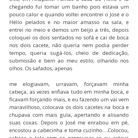
chegando fui tomar um banho pois estava um
pouco calor e quando voltei encontrei o José e o
Hélio pelados e no maior amasso na sala, e
entrei no meio e demos um beijo a três, depois
coloquei os dois sentados no sofá e cai de boca
nos dois cacete, não queria nem podia perder
tempo, queria sugá-los, cheio de dedicação,
submissão e bem ao meu estilo, olhando nos
olhos. Os safados, apenas
me elogiavam, urravam, forçavam minha
cabeça, as vezes enfiava tudo em minha boca, e
ficavam forçando mais, e eu fazendo um vai vem
maravilhoso, colocava os dois cacetes na boca e
chupava com mais gula, apertando e alisando
suas coxas. Depois o José me enrabou em pé,
encostou a cabecinha e toma cuzinho….Colocou,
cabeça e talo sem se preocupar se eu estava