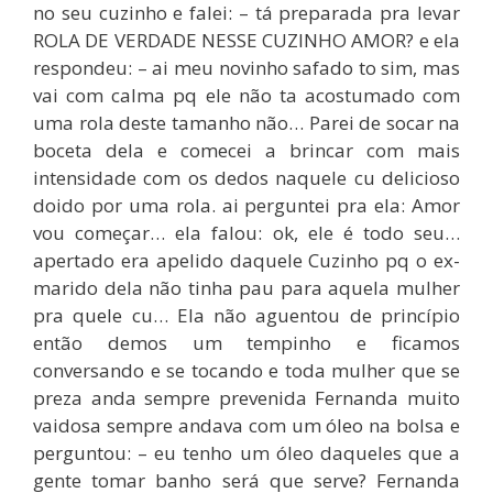
no seu cuzinho e falei: – tá preparada pra levar
ROLA DE VERDADE NESSE CUZINHO AMOR? e ela
respondeu: – ai meu novinho safado to sim, mas
vai com calma pq ele não ta acostumado com
uma rola deste tamanho não… Parei de socar na
boceta dela e comecei a brincar com mais
intensidade com os dedos naquele cu delicioso
doido por uma rola. ai perguntei pra ela: Amor
vou começar… ela falou: ok, ele é todo seu…
apertado era apelido daquele Cuzinho pq o ex-
marido dela não tinha pau para aquela mulher
pra quele cu… Ela não aguentou de princípio
então demos um tempinho e ficamos
conversando e se tocando e toda mulher que se
preza anda sempre prevenida Fernanda muito
vaidosa sempre andava com um óleo na bolsa e
perguntou: – eu tenho um óleo daqueles que a
gente tomar banho será que serve? Fernanda