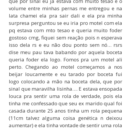
que por sinal eu já estava com muito tesão e o
volume entre minhas pernas me entregou e na
lata chamei ela pra sair dali e ela pra minha
surpresa perguntou se eu iria pro motel com ela
pq estava com mto tesao e queria muito foder
gostoso cmg, fiquei sem reação pois n esperava
isso dela rs e eu não dou ponto sem nó… rsrs
dise meu pau tava babando por aquela boceta
queria foder ela logo. Fomos pra um motel ali
perto. Chegando ao motel começamos a nos
beijar loucamente e eu tarado por boceta fui
logo colocando a mão na boceta dela, que por
sinal que maravilha lisinha…. E estava ensopada
louca pra sentir uma rola de verdade, pois ela
tinha me confessado que seu ex marido qual foi
casada durante 25 anos tinha um rola pequena
(11cm talvez alguma coisa genética n deixou
aumentar) e ela tinha vontade de sentir uma rola