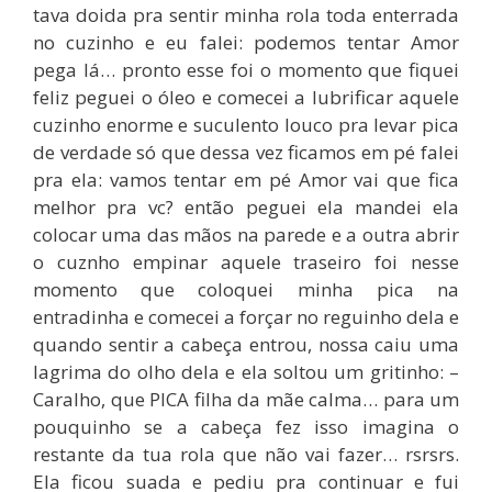
tava doida pra sentir minha rola toda enterrada
no cuzinho e eu falei: podemos tentar Amor
pega lá… pronto esse foi o momento que fiquei
feliz peguei o óleo e comecei a lubrificar aquele
cuzinho enorme e suculento louco pra levar pica
de verdade só que dessa vez ficamos em pé falei
pra ela: vamos tentar em pé Amor vai que fica
melhor pra vc? então peguei ela mandei ela
colocar uma das mãos na parede e a outra abrir
o cuznho empinar aquele traseiro foi nesse
momento que coloquei minha pica na
entradinha e comecei a forçar no reguinho dela e
quando sentir a cabeça entrou, nossa caiu uma
lagrima do olho dela e ela soltou um gritinho: –
Caralho, que PICA filha da mãe calma… para um
pouquinho se a cabeça fez isso imagina o
restante da tua rola que não vai fazer… rsrsrs.
Ela ficou suada e pediu pra continuar e fui