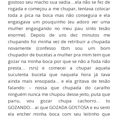
gostoso seu macho sua vadia….ela não se fez de
rogada e começou a me chupar, tentava colocar
toda a pica na boca mas não conseguia e ela
engasgava um pouquinho (eu adoro ver uma
mulher engasgando no meu pau sinto tesão
enorme). Depois de uns dez minutos me
chupando foi minha vez de retribuir a chupada
novamente (confesso tbm sou um bom
chupador de bucetas a mulher pra mim tem que
gozar na minha boca por que se não a foda não
presta… rsrs) e comecei a chupar aquela
suculenta buceta que naquela hora já tava
ainda mais ensopada… e ela gritava de tesão
falando: – nossa que chupada do caralho
ninguém nunca me chupou desse jeito, puta que
pariu, vou gozar chupa cachorro… to
GOZANDO… ai que GOZADA GOSTOSA e eu senti
ela encher minha boca com seu leitinho que