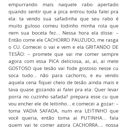
empurrando mais naquele rabo apertado
quando sentir que a pica entrou toda falei pra
ela: ta vendo sua safadinha que seu rabo é
muito guloso comeu todinho minha rola que
nem sua boceta fez… Nessa hora ela disse: –
Então come ele CACHORRO PAUZUDO, me rasga
o CU. Comecei o vai e vem e ela GRITANDO DE
TESÃO: – promete que vai me comer sempre
agora com essa PICA deliciosa, ai, ai, ai mete
GOSTOSO que tesão vai fode gostoso nesse cu
soca tudo… não para cachorro, e eu vendo
aquela cena fiquei cheio de tesão ainda mais e
tava quase gozando ai falei pra ela: Quer levar
porra no cuzinho safada? prepara esse cu que
vou encher ele de leitinho… e comecei a gozar: –
toma VADIA SAFADA, num era LEITINHO que
você queria, então toma ai PUTINHA… fala
quem vai te comer agora CACHORRA…. nossa