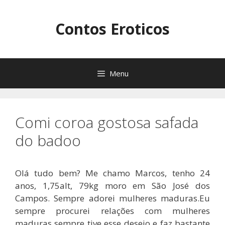
Pular
para
Contos Eroticos
o
conteúdo
Menu
Comi coroa gostosa safada
do badoo
Olá tudo bem? Me chamo Marcos, tenho 24
anos, 1,75alt, 79kg moro em São José dos
Campos. Sempre adorei mulheres maduras.Eu
sempre procurei relações com mulheres
maduras sempre tive esse desejo e faz bastante