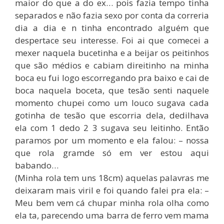
maior do que a do ex… pois fazia tempo tinha
separados e não fazia sexo por conta da correria
dia a dia e n tinha encontrado alguém que
despertace seu interesse. Foi ai que comecei a
mexer naquela bucetinha e a beijar os peitinhos
que são médios e cabiam direitinho na minha
boca eu fui logo escorregando pra baixo e cai de
boca naquela boceta, que tesão senti naquele
momento chupei como um louco sugava cada
gotinha de tesão que escorria dela, dedilhava
ela com 1 dedo 2 3 sugava seu leitinho. Então
paramos por um momento e ela falou: – nossa
que rola gramde só em ver estou aqui
babando…
(Minha rola tem uns 18cm) aquelas palavras me
deixaram mais viril e foi quando falei pra ela: –
Meu bem vem cá chupar minha rola olha como
ela ta, parecendo uma barra de ferro vem mama