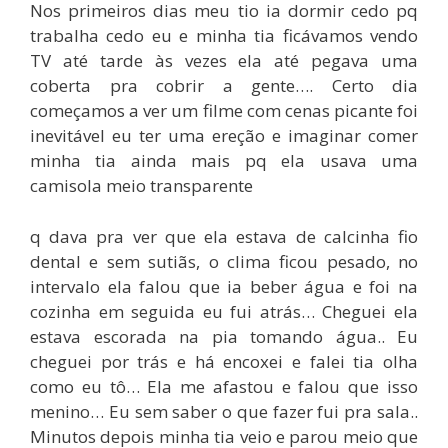
Nos primeiros dias meu tio ia dormir cedo pq
trabalha cedo eu e minha tia ficávamos vendo
TV até tarde às vezes ela até pegava uma
coberta pra cobrir a gente…. Certo dia
começamos a ver um filme com cenas picante foi
inevitável eu ter uma ereção e imaginar comer
minha tia ainda mais pq ela usava uma
camisola meio transparente
q dava pra ver que ela estava de calcinha fio
dental e sem sutiãs, o clima ficou pesado, no
intervalo ela falou que ia beber água e foi na
cozinha em seguida eu fui atrás… Cheguei ela
estava escorada na pia tomando água.. Eu
cheguei por trás e há encoxei e falei tia olha
como eu tô… Ela me afastou e falou que isso
menino… Eu sem saber o que fazer fui pra sala..
Minutos depois minha tia veio e parou meio que