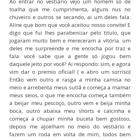
Ao entrar no vestiário vejo um homem só de
toalha que me cumprimenta, alguns nus no
chuveiro e outros se secando, ai um deles fala:
Aline que bom que você aceitou nosso convite! E
digo que fui lhes parabenizar pelo titulo, que
jogaram muito bem e mereceram a vitória. um
deles me surpreende e me encocha por traz e
fala: você sabe que a gente só jogou bem
daquele jeito por você? Ai respondo: sim, e agora
vim dar o premio oficial! ( e abro um sorriso)
Então vem outro e rasga a minha camisa no
meio e arrebenta meus sutiã e começa a mamar
meus seios, o que me encocha começa também
a beijar meu pescoço, outro vem e beija minha
boca, outro abaixa meu shorts e calcinha e
começa a chupar minha buceta bem gostoso,
depois me ajoelham no meio do vestiário e
fazem um roda em volta de mim, todos bem