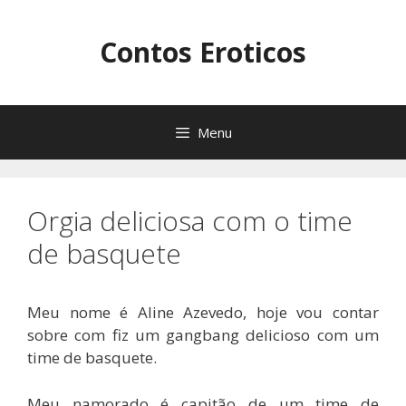
Pular
para
Contos Eroticos
o
conteúdo
Menu
Orgia deliciosa com o time
de basquete
Meu nome é Aline Azevedo, hoje vou contar
sobre com fiz um gangbang delicioso com um
time de basquete.
Meu namorado é capitão de um time de