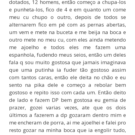
dotados, 12 homens, então começo a chupa-los
e punheta-los, fico de 4 e em quanto um come
meu cu chupo o outro, depois de todos se
alternarem fico em pé com as pernas abertas,
um vem e mete na buceta e me beija na boca e
outro mete no meu cu, com eles ainda metendo
me ajoelho e todos eles me fazem uma
espanhola, fudendo meus seios, então um deles
fala q sou muito gostosa que jamais imaginava
que uma putinha ia fuder tão gostoso assim
com tantos caras, então ele deita no chão e eu
sento na pika dele e começo a rebolar bem
gostoso e repito isso com cada um. Então deito
de lado e fazem DP bem gostosa eu gemia de
prazer, gozei varias vezes, ate que os dois
últimos a fazerem a dp gozaram dentro mim e
me encheram de porra, ai me ajoelhei e falei pro
resto gozar na minha boca que ia engolir tudo,