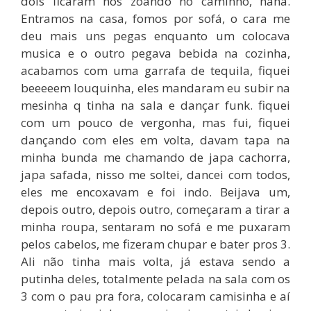
dois ficaram nos zoando no caminho, haha.
Entramos na casa, fomos por sofá, o cara me
deu mais uns pegas enquanto um colocava
musica e o outro pegava bebida na cozinha,
acabamos com uma garrafa de tequila, fiquei
beeeeem louquinha, eles mandaram eu subir na
mesinha q tinha na sala e dançar funk. fiquei
com um pouco de vergonha, mas fui, fiquei
dançando com eles em volta, davam tapa na
minha bunda me chamando de japa cachorra,
japa safada, nisso me soltei, dancei com todos,
eles me encoxavam e foi indo. Beijava um,
depois outro, depois outro, começaram a tirar a
minha roupa, sentaram no sofá e me puxaram
pelos cabelos, me fizeram chupar e bater pros 3.
Ali não tinha mais volta, já estava sendo a
putinha deles, totalmente pelada na sala com os
3 com o pau pra fora, colocaram camisinha e aí