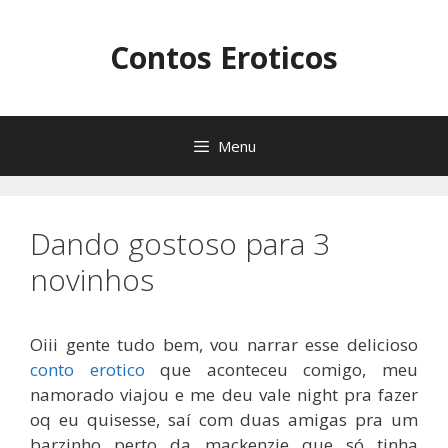
Pular
para
Contos Eroticos
o
conteúdo
Menu
Dando gostoso para 3
novinhos
Oiii gente tudo bem, vou narrar esse delicioso
conto erotico
que aconteceu comigo, meu
namorado viajou e me deu vale night pra fazer
oq eu quisesse, saí com duas amigas pra um
barzinho perto da mackenzie que só tinha