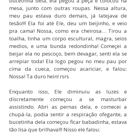
bucetinha dela, ela pegou a peça e colocou na
mesa, junto com outras roupas. Nessa altura,
meu pau estava duro demais, já latejava de
tesão!!! Ela foi até Ele, deu um beijinho, e veio
pra cama! Nossa, como era cheirosa… Tirou a
toalha, tinha um corpo escultural, magra, seios
medios, e uma bunda redondinha! Começei a
beijar ela no pescoço, bem devagar, senti ela se
arrepiar toda! Ela logo pegou no meu pau por
cima da cueca, começou acariciar, e falou:
Nossa! Ta duro hein! rsrs
Enquanto isso, Ele diminuiu as luzes e
discretamente começou a se masturbar
assistindo. Abri as pernas dela, e comecei a
chupá-la, podia sentir a respiração ofegante, a
bucetinha dela começou ficar babadinha, estava
tão lisa que brilhava!!! Nisso ele falou: