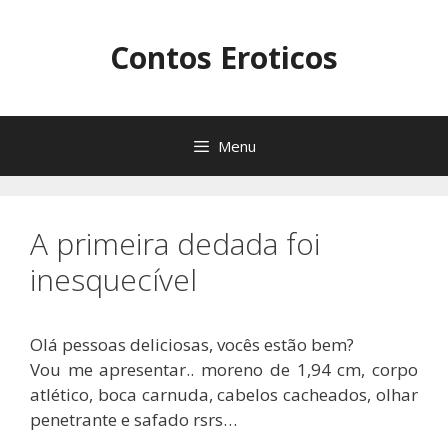
Pular
para
Contos Eroticos
o
conteúdo
Menu
A primeira dedada foi
inesquecível
Olá pessoas deliciosas, vocês estão bem?
Vou me apresentar.. moreno de 1,94 cm, corpo
atlético, boca carnuda, cabelos cacheados, olhar
penetrante e safado rsrs…